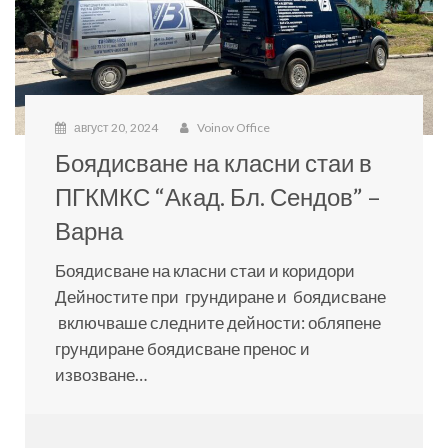
август 20, 2024
Voinov Office
Боядисване на класни стаи в
ПГКМКС “Акад. Бл. Сендов” –
Варна
Боядисване на класни стаи и коридори
Дейностите при грундиране и боядисване
включваше следните дейности: обляпене
грундиране боядисване пренос и
извозване…