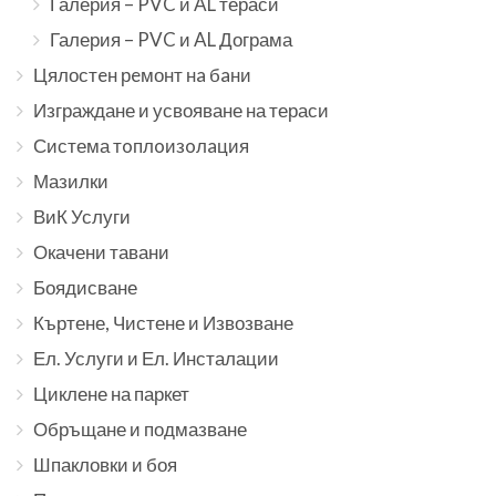
Галерия – PVC и AL тераси
Галерия – PVC и AL Дограма
Цялостeн рeмонт нa бaни
Изграждане и усвояване на тераси
Система тoплoизoлaция
Мазилки
ВиК Услуги
Окачени тавани
Боядисване
Къртене, Чистене и Извозване
Ел. Услуги и Ел. Инсталации
Циклене на паркет
Обръщане и подмазване
Шпакловки и боя