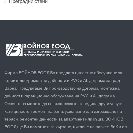
Преградни стени
Фирма ВОЙНОВ ЕООД Ви предлага цялостно обслужване за
строително-ремонтни дейности и PVC и AL дограма за град
Варна. Предлагаме Ви производство на дограма, монтажна
дейност и гаранционно обслужване на PVC и АL дограма.
Освен това можете да се възползвате от редица други услуги
като цялостен ремонт на бани, усвояване или изграждане на
тераси, ремонтни дейности за апартмент или къща. ВОЙНОВ
ЕООД ще Ви помогне и за къртене, циклене на паркет, ВиК и ел.