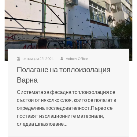
октомври 25, 2021
Voinov Office
Полагане на топлоизолация –
Варна
Системата за фасадна топлоизолация се
състои от няколко слоя, които се полагат в
определена последователност.Първо се
поставят изолационните материали,
следва шпакловане…