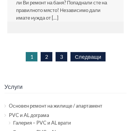
ли Ви ремонт на баня? Попаднали сте на
правилното място! Независимо дали
имате нужда от [...]
Разделяне
1
2
3
Следващи
на
публикациите
Услуги
на
Oснoвeн рeмoнт нa жилище / aпaртамент
страници
PVC и AL догрaмa
Галерия – PVC и AL врати