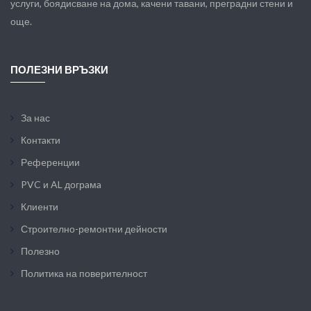
услуги, боядисване на дома, качени тавани, преградни стени и
още.
ПОЛЕЗНИ ВРЪЗКИ
За нас
Кoнтaкти
Рeфeрeнции
PVC и AL догрaмa
Клиeнти
Строително-ремонтни дейности
Полезно
Политика на поверителност