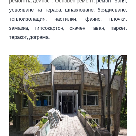
ремонтна дейност: Основен ремонт,
ремонт баня,
усвояване на тераса, шпакловане, боядисване,
топлоизолация, настилки, фаянс, плочки,
замазка, гипсокартон, окачен таван, паркет,
теракот, дограма.