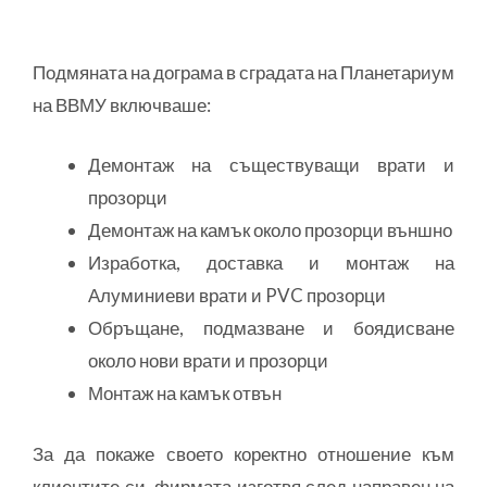
Подмяната на дограма в сградата на Планетариум
на ВВМУ включваше:
Демонтаж на съществуващи врати и
прозорци
Демонтаж на камък около прозорци външно
Изработка, доставка и монтаж на
Алуминиеви врати и PVC прозорци
Обръщане, подмазване и боядисване
около нови врати и прозорци
Монтаж на камък отвън
За да покаже своето коректно отношение към
клиентите си, фирмата изготвя след направен на