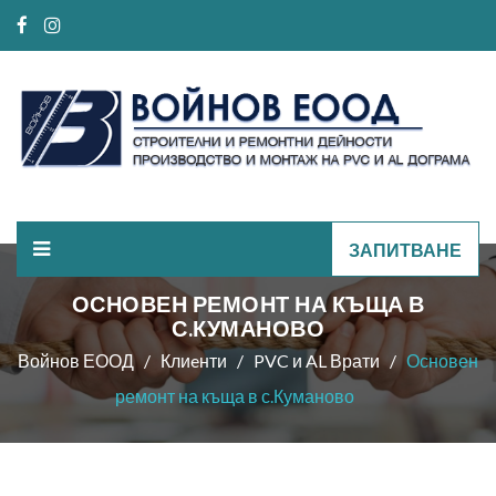
ЗАПИТВАНЕ
ОСНОВЕН РЕМОНТ НА КЪЩА В
С.КУМАНОВО
Войнов ЕООД
Клиeнти
PVC и AL Врати
Основен
ремонт на къща в с.Куманово