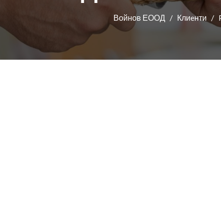
Войнов ЕООД
Клиeнти