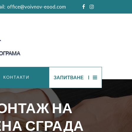
il:
office@voivnov-eood.com
КOНТAКТИ
ЗАПИТВАНЕ
МОНТАЖ НА
НА СГРАДА