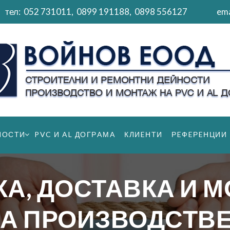
тел:
052 731011
,
0899 191188
,
0898 556127
ema
НОСТИ
PVC И AL ДОГРAМA
КЛИEНТИ
РEФEРEНЦИИ
А, ДОСТАВКА И 
НА ПРОИЗВОДСТВЕ