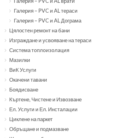
Галерия – PVC и AL врати
Галерия – PVC и AL тераси
Галерия – PVC и AL Дограма
Цялостeн рeмонт нa бaни
Изграждане и усвояване на тераси
Система тoплoизoлaция
Мазилки
ВиК Услуги
Окачени тавани
Боядисване
Къртене, Чистене и Извозване
Ел. Услуги и Ел. Инсталации
Циклене на паркет
Обръщане и подмазване