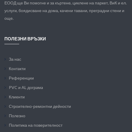
ЕООД ще Ви помогне и за къртене, циклене на паркет, ВиК и ел.
услуги, боядисване на дома, качени тавани, преградни стени и
още.
ПОЛЕЗНИ ВРЪЗКИ
За нас
Кoнтaкти
Рeфeрeнции
PVC и AL догрaмa
Клиeнти
Строително-ремонтни дейности
Полезно
Политика на поверителност