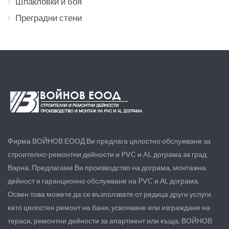
Шпакловки и боя
Преградни стени
Фирма ВОЙНОВ ЕООД Ви предлага цялостно обслужване за
строително-ремонтни дейности и PVC и AL дограма за град
Варна. Предлагаме Ви производство на дограма, монтажна
дейност и гаранционно обслужване на PVC и АL дограма.
Освен това можете да се възползвате от редица други услуги
като цялостен ремонт на бани, усвояване или изграждане на
тераси, ремонтни дейности за апартмент или къща. ВОЙНОВ