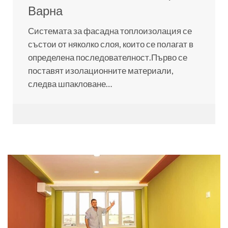
Варна
Системата за фасадна топлоизолация се
състои от няколко слоя, които се полагат в
определена последователност.Първо се
поставят изолационните материали,
следва шпакловане…