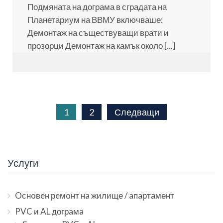
Подмяната на дограма в сградата на
Планетариум на ВВМУ включваше:
Демонтаж на съществуващи врати и
прозорци Демонтаж на камък около [...]
Разделяне
1
2
Следващи
на
публикациите
Услуги
на
Oснoвeн рeмoнт нa жилище / aпaртамент
страници
PVC и AL догрaмa