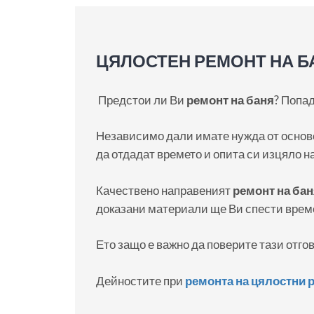
ЦЯЛОСТЕН РЕМОНТ НА Б
Предстои ли Ви
ремонт на баня
? Попа
Независимо дали имате нужда от основе
да отдадат времето и опита си изцяло на
Качествено направеният
ремонт на ба
доказани материали ще Ви спести време
Ето защо е важно да поверите тази отг
Дейностите при
ремонта на цялостни
р