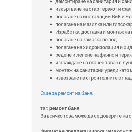
демонтиране на санитария и сан
изкъртване на стар теракот и фая
полагане на инсталации ВиК и Ел
полагане на мазилка или гипсока
Изработка, доставка и монтаж на 
полагане на замазка по под
полагане на хидроизолация и хи
редене и лепене на фаянс и терак
изграждане на окачен таван с лун
монтаж на санитарни уреди като 
извозване на строителните отпа
Още за ремонт на баня.
таг:
ремонт баня
За всичко това може да се доверите на
Фирмата е предлага широка гама от усл