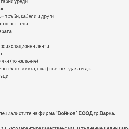
итарни уреди
нс
.— тръби, кабели и други
ртон по стени
врата
дроизолационни ленти
от
ички (по желание)
моноблок, мивка, шкафове, огледала и др.
дъци
 специалистите на
фирма “Войнов” ЕООД гр.Варна.
уги, като гарантира качествено им изпълнение в един зав