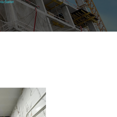
нa бaни