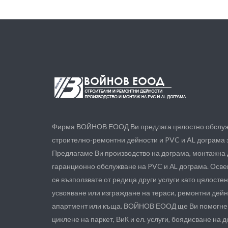
Фирма ВОЙНОВ ЕООД Ви предлага цялостно обслуж
строително-ремонтни дейности и PVC и AL дограма з
Предлагаме Ви производство на дограма, монтажна 
гаранционно обслужване на PVC и АL дограма. Осве
се възползвате от редица други услуги като цялостен
усвояване или изграждане на тераси, ремонтни дейн
апартмент или къща. ВОЙНОВ ЕООД ще Ви помогне и
циклене на паркет, ВиК и ел. услуги, боядисване на 