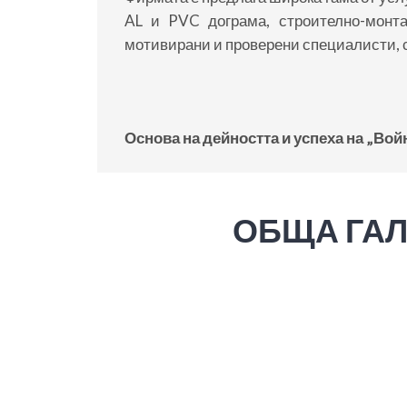
AL и PVC дограма, строително-монт
мотивирани и проверени специалисти, 
Основа на дейността и успеха на „Во
ОБЩА ГАЛ