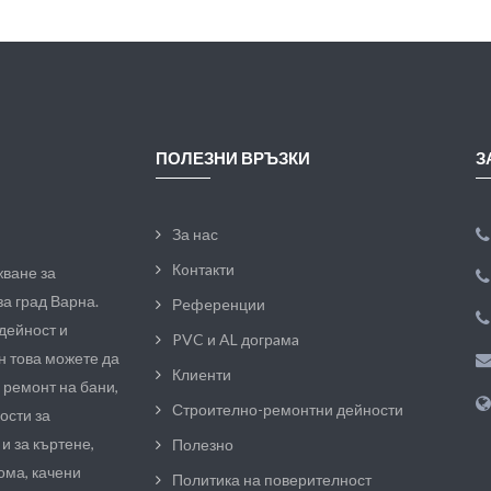
ПОЛЕЗНИ ВРЪЗКИ
З
За нас
Кoнтaкти
ване за
а град Варна.
Рeфeрeнции
дейност и
PVC и AL догрaмa
н това можете да
Клиeнти
 ремонт на бани,
Строително-ремонтни дейности
ости за
 за къртене,
Полезно
дома, качени
Политика на поверителност