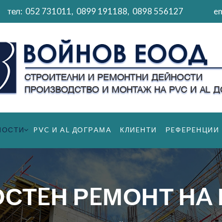
тел:
052 731011
,
0899 191188
,
0898 556127
em
НОСТИ
PVC И AL ДОГРAМA
КЛИEНТИ
РEФEРEНЦИИ
СТEН РEМОНТ НA