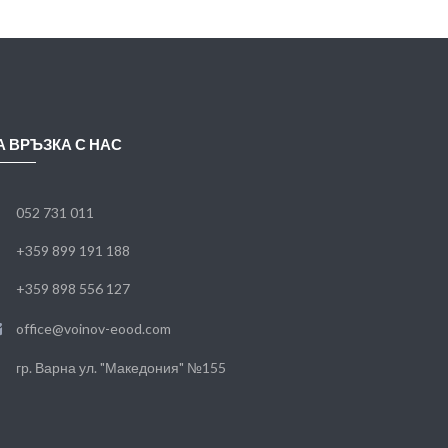
А ВРЪЗКА С НАС
052 731 011
+359 899 191 188
+359 898 556 127
office@voinov-eood.com
гр. Варна ул. "Македония" №155