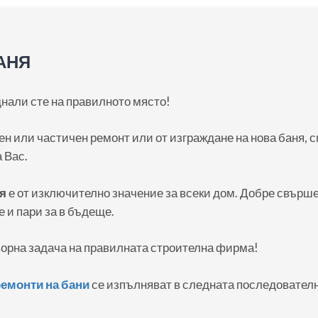
АНЯ
днали сте на правилното място!
н или частичен ремонт или от изграждане на нова баня, 
 Вас.
ня
е от изключително значение за всеки дом. Добре свърше
 и пари за в бъдеще.
оворна задача на правилната строителна фирма!
емонти на бани
се изпълняват в следната последователн