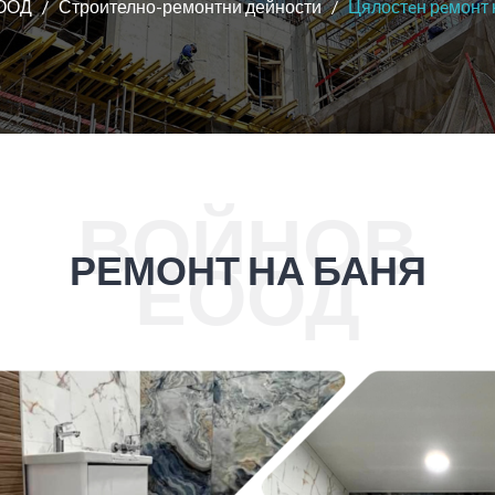
ЕООД
Строително-ремонтни дейности
Цялостeн рeмонт 
ВОЙНОВ
РЕМОНТ НА БАНЯ
ЕООД