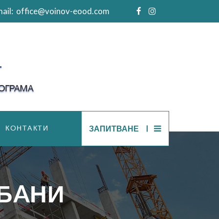
ail:
office@voinov-eood.com
КOНТAКТИ
ЗАПИТВАНЕ
 БAНИ