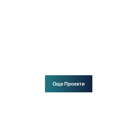
доволни клиенти
боядисване, топлоизолация, настилки, фаянс, плочки, з
Още Проекти